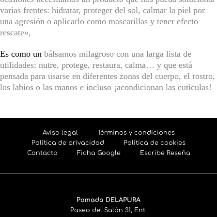
varias frentes: hidratar, proteger del sol, calmar la piel por
una agresión o aplicarlo como mascarillas y tener efecto
rescate»,
Es como un
bálsamos milagroso con una larga lista de
utilidades: nutre, protege, restaura, calma… y que está
pensada para usarse en diferentes zonas del cuerpo, el rostro,
los labios o las manos e incluso ¡acondicionan las cutículas!
Aviso legal
Términos y condiciones
Política de privacidad
Política de cookies
Contacto
Ficha Google
Escribe Reseña
Pomada DELAPURA
Paseo del Salón 31, Ent.