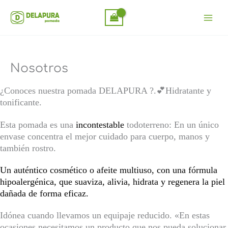
Ir
al
contenido
Nosotros
¿Conoces nuestra pomada DELAPURA ?.💕Hidratante y
tonificante.
Esta pomada es una
incontestable
todoterreno: En un único
envase concentra el mejor cuidado para cuerpo, manos y
también rostro.
Un auténtico cosmético o afeite multiuso, con una fórmula
hipoalergénica, que suaviza, alivia, hidrata y regenera la piel
dañada de forma eficaz.
Idónea cuando llevamos un equipaje reducido. «En estas
ocasiones necesitamos un producto que nos pueda solucionar